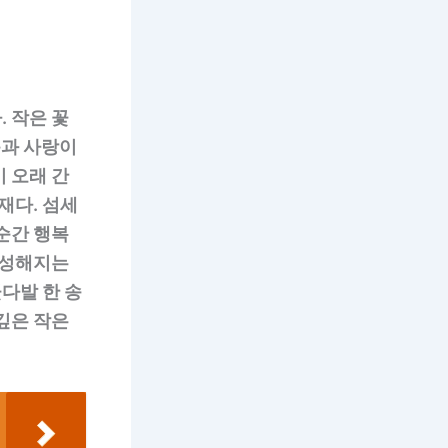
 작은 꽃
동과 사랑이
 오래 간
재다. 섬세
순간 행복
풍성해지는
다발 한 송
깊은 작은