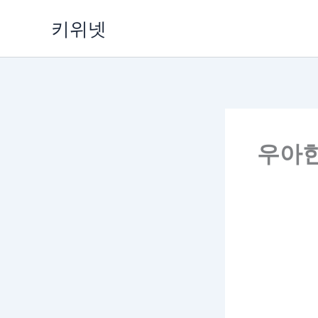
Skip
키위넷
to
content
우아한