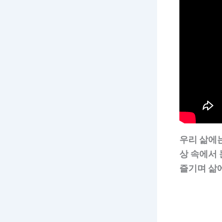
우리 삶에
상 속에서
즐기며 삶에