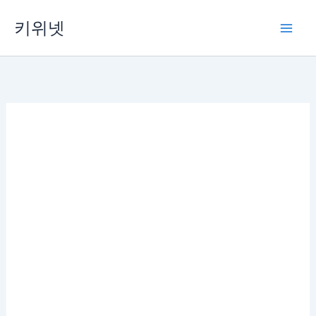
Skip
키위넷
to
content