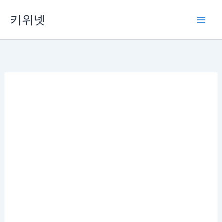
Skip
키위넷
to
content