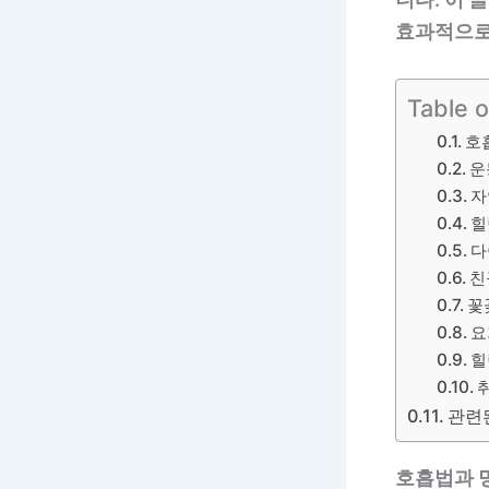
효과적으로
Table 
호
운
자
힐
다
친
꽃
요
힐
관련된
호흡법과 