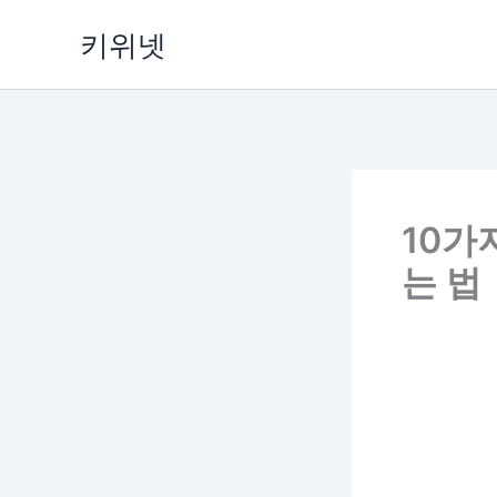
Skip
키위넷
to
content
10가
는 법