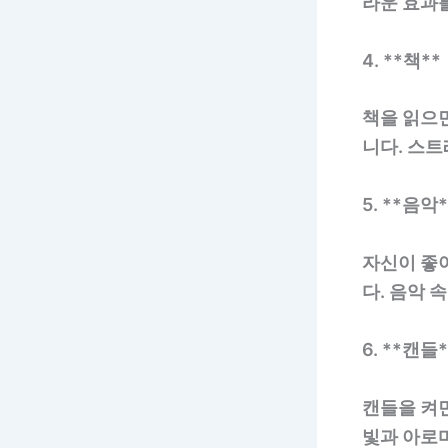
라운 효과를
4. **책**
책을 읽으
니다. 스
5. **음악*
자신이 좋
다. 음악 
6. **캔들*
캔들을 켜
빛과 아로