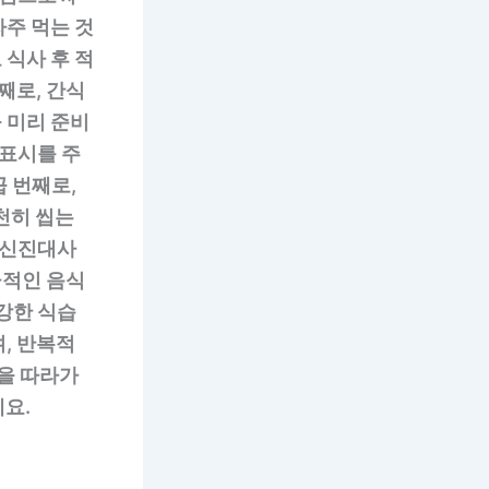
자주 먹는 것
 식사 후 적
째로, 간식
 미리 준비
 표시를 주
 번째로,
천히 씹는
 신진대사
극적인 음식
강한 식습
, 반복적
팁을 따라가
요.