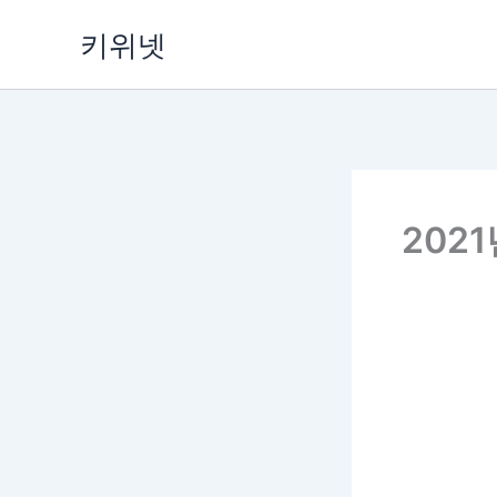
Skip
키위넷
to
content
202