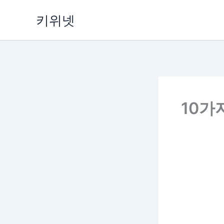
Skip
키위넷
to
content
10가