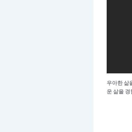
우아한 삶을
운 삶을 경