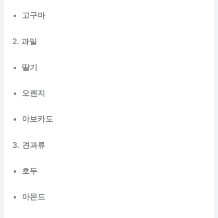
고구마
2. 과일
딸기
오렌지
아보카도
3. 견과류
호두
아몬드