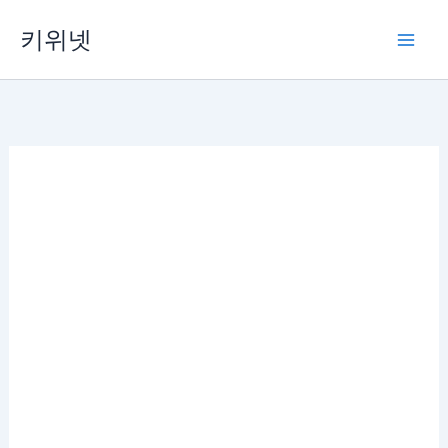
Skip
키위넷
to
content